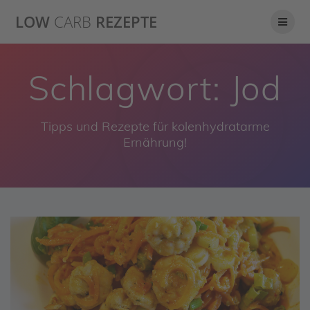
Skip
LOW
CARB
REZEPTE
to
content
Schlagwort:
Jod
Tipps und Rezepte für kolenhydratarme
Ernährung!