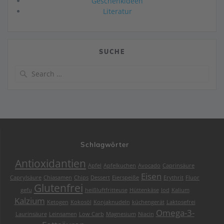
Geschenkideen
Literatur
SUCHE
Search
for:
Schlagwörter
Antioxidantien
Apfel
Apfelkuchen
Avocado
Caprinsäure
Eisen
Caprylsäure
Chiasamen
Chips
Dessert
Eierspeiße
Erythrit
Fluor
Glutenfrei
gefu
heißluftfritteuse
Hüttenkäse
Jod
Kalium
Kalzium
Ketogen
Kokosöl
Konjaknudeln
küchengerät
Laktosefrei
Omega-3-
Laurinsäure
Leinsamen
Low Carb
Magnesium
Niacin