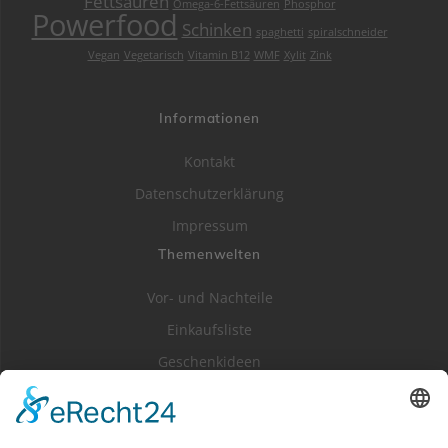
Fettsäuren
Omega-6-Fettsäuren
Phosphor
Powerfood
Schinken
spaghetti
spiralschneider
Vegan
Vegetarisch
Vitamin B12
WMF
Xylit
Zink
Informationen
Kontakt
Datenschutzerklärung
Impressum
Themenwelten
Vor- und Nachteile
Einkaufsliste
Geschenkideen
Literatur