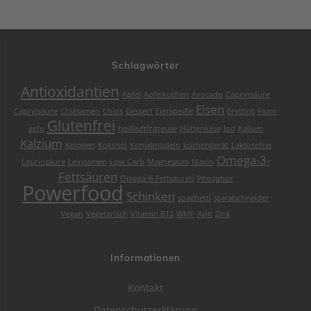
Schlagwörter
Antioxidantien
Apfel
Apfelkuchen
Avocado
Caprinsäure
Eisen
Caprylsäure
Chiasamen
Chips
Dessert
Eierspeiße
Erythrit
Fluor
Glutenfrei
gefu
heißluftfritteuse
Hüttenkäse
Jod
Kalium
Kalzium
Ketogen
Kokosöl
Konjaknudeln
küchengerät
Laktosefrei
Omega-3-
Laurinsäure
Leinsamen
Low Carb
Magnesium
Niacin
Fettsäuren
Omega-6-Fettsäuren
Phosphor
Powerfood
Schinken
spaghetti
spiralschneider
Vegan
Vegetarisch
Vitamin B12
WMF
Xylit
Zink
Informationen
Kontakt
Datenschutzerklärung