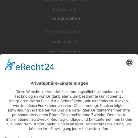
Impressum
Themenwelten
Vor- und Nachteile
Einkaufsliste
Geschenkideen
Literatur
Kategorien
Dessert / Kuchen
Frühstück
Hauptspeisen
Küchenhelfer
Powerfood