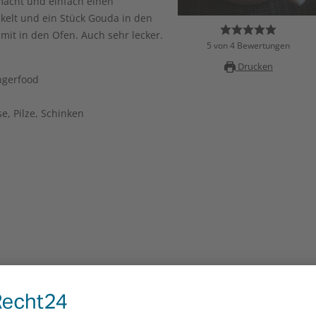
elt und ein Stück Gouda in den
it in den Ofen. Auch sehr lecker.
5
von
4
Bewertungen
Drucken
ngerfood
e, Pilze, Schinken