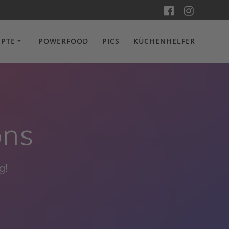
EPTE
POWERFOOD
PICS
KÜCHENHELFER
ons
g!