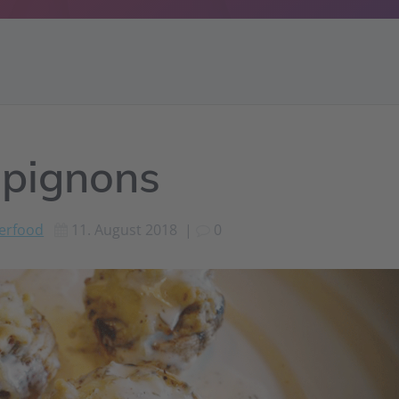
mpignons
gerfood
11. August 2018
|
0