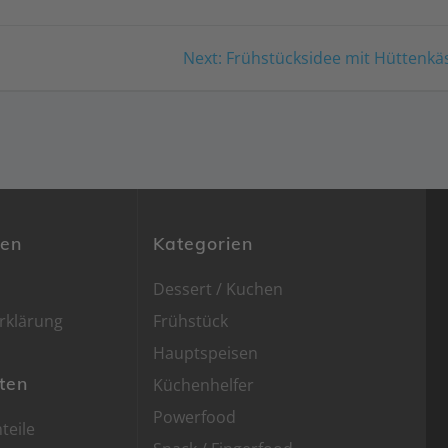
Next
Next:
Frühstücksidee mit Hüttenkä
post:
nen
Kategorien
Dessert / Kuchen
rklärung
Frühstück
Hauptspeisen
ten
Küchenhelfer
Powerfood
teile