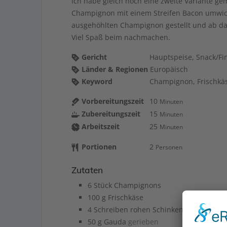
Ich habe gleich noch eine zweite Variante gemacht und einfach einen
Champignon mit einem Streifen Bacon umwick
ausgehöhlten Champignon gestellt und ab dam
Viel Spaß beim nachmachen.
Gericht
Hauptspeise, Snack/Fi
Länder & Regionen
Europäisch
Keyword
Champignon, Frischkäs
Vorbereitungszeit
10
Minuten
Zubereitungszeit
15
Minuten
Arbeitszeit
25
Minuten
Portionen
2
Personen
Zutaten
6
Stück
Champignons
100
g
Frischkäse
4
Schreiben
rohen Schinken
50
g
Gauda
gerieben