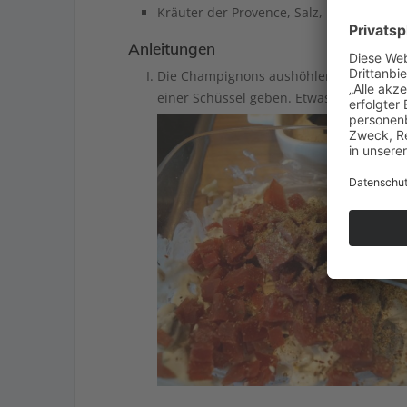
Kräuter der Provence, Salz, Pfeffer
Anleitungen
Die Champignons aushöhlen und das innere mit dem Frischkäse und dem klein geschnittenen Schinken in
einer Schüssel geben. Etwas Wasser daz